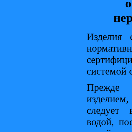
о
не
Изделия 
нормат
сертифиц
системой 
Прежде ч
изделие
следует 
водой, по