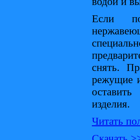
водой и вы
Если по
нержаве
специаль
предварит
снять. П
режущие и
оставить
изделия.
Читать по
Скачать >