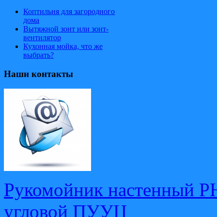
Коптильня для загородного
дома
Вытяжной зонт или зонт-
вентилятор
Кухонная мойка, что же
выбрать?
Наши контакты
Рукомойник настенный Р
угловой ПУУЦ