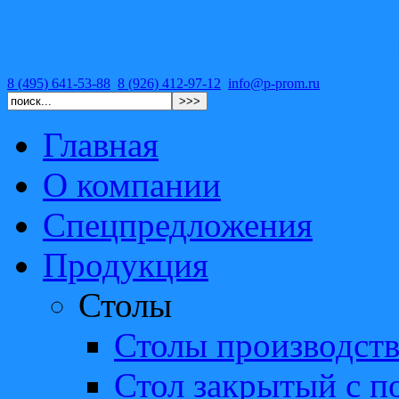
Нейтральное оборудован
8 (495) 641-53-88
,
8 (926) 412-97-12
,
info@p-prom.ru
Главная
О компании
Спецпредложения
Продукция
Столы
Столы производст
Стол закрытый с п