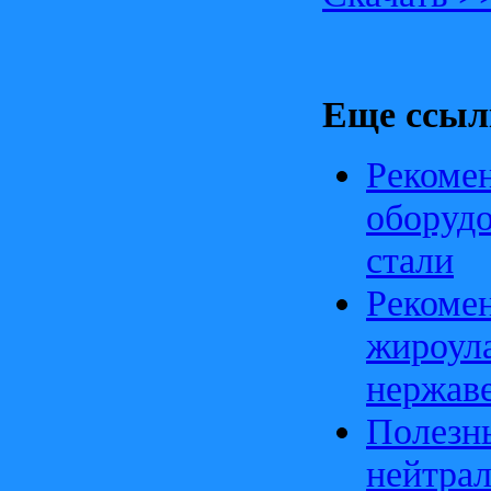
Еще ссыл
Рекомен
оборуд
стали
Рекомен
жироул
нержав
Полезны
нейтрал