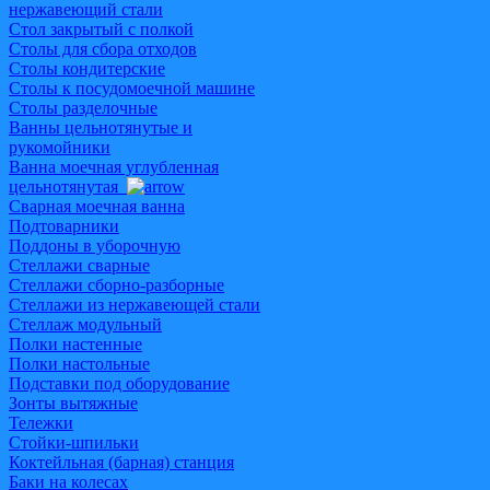
нержавеющий стали
Стол закрытый с полкой
Столы для сбора отходов
Столы кондитерские
Столы к посудомоечной машине
Столы разделочные
Ванны цельнотянутые и
рукомойники
Ванна моечная углубленная
цельнотянутая
Cварная моечная ванна
Подтоварники
Поддоны в уборочную
Стеллажи сварные
Стеллажи сборно-разборные
Стеллажи из нержавеющей стали
Стеллаж модульный
Полки настенные
Полки настольные
Подставки под оборудование
Зонты вытяжные
Тележки
Стойки-шпильки
Коктейльная (барная) станция
Баки на колесах